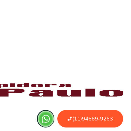
 ou sujeira. O serviço remove as obstruções
o
pode ser causado por papel higiênico em
mentos específicos que removem o bloqueio
 do uso de sondas, cabos e jatos de alta
 água.