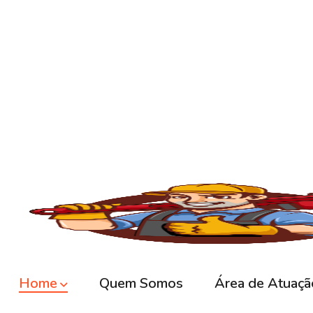
🚿
Desentupimento de Ralo
Ralos de banheiro
, lavanderia e área exte
sem quebrar pisos, preservando o ambiente
🚽
Desentupimento de Vaso Sanitário
Um dos problemas mais comuns em casas e
excesso, absorventes ou outros objetos ind
sem causar danos à cerâmica.
🪠
Desentupimento de Cano e Tubulação
As
tubulações
podem entupir por acúmulo de
pressão, é possível limpar todo o sistema 