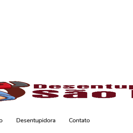
rna podem ficar bloqueados por cabelos, sabão
 e eliminando o mau cheiro.
 estabelecimentos comerciais. O
entupiment
evidos. O
desentupimento
é feito com equipa
 resíduos sólidos ou corrosão interna. Através
de encanamento, restaurando o fluxo normal da