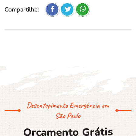
Compartilhe:
Desentupimento Emergência em
São Paulo
O
r
ç
a
m
e
n
t
o
G
r
á
t
i
s