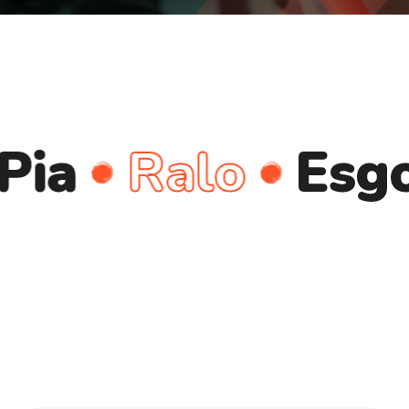
Ralo
Esgoto