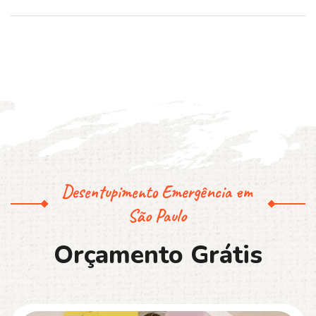
Desentupimento Emergência em
São Paulo
O
r
ç
a
m
e
n
t
o
G
r
á
t
i
s